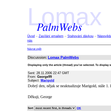
Lomax
PalmWebs
Úvod
··
Zasílání emailem
··
Stahování dávkou
··
Nápověd
nás
Návrat zpět
Discussion:
Lomax PalmWebs
Displaying only the article (thread) you've selected. To displa
Sent: 28.11.2006 22:47 GMT
From:
George99
Subject:
Marigold
Dobrý den, nějak se neaktualizuje Marigold, stále 1. 
Děkuji, George
Sort
OK