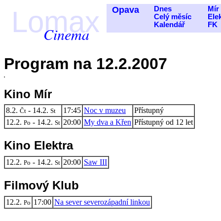
Opava
Dnes
Mír
Lomax
Celý měsíc
Ele
Kalendář
FK
Cinema
Program na 12.2.2007
Kino Mír
8.2.
- 14.2.
17:45
Noc v muzeu
Přístupný
Čt
St
12.2.
- 14.2.
20:00
My dva a Křen
Přístupný od 12 let
Po
St
Kino Elektra
12.2.
- 14.2.
20:00
Saw III
Po
St
Filmový Klub
12.2.
17:00
Na sever severozápadní linkou
Po