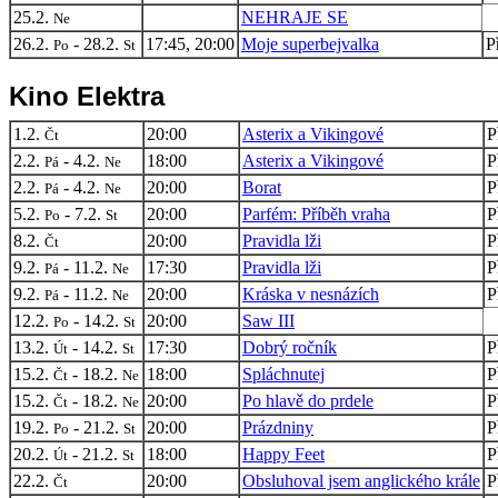
25.2.
NEHRAJE SE
Ne
26.2.
- 28.2.
17:45, 20:00
Moje superbejvalka
P
Po
St
Kino Elektra
1.2.
20:00
Asterix a Vikingové
P
Čt
2.2.
- 4.2.
18:00
Asterix a Vikingové
P
Pá
Ne
2.2.
- 4.2.
20:00
Borat
P
Pá
Ne
5.2.
- 7.2.
20:00
Parfém: Příběh vraha
P
Po
St
8.2.
20:00
Pravidla lži
P
Čt
9.2.
- 11.2.
17:30
Pravidla lži
P
Pá
Ne
9.2.
- 11.2.
20:00
Kráska v nesnázích
P
Pá
Ne
12.2.
- 14.2.
20:00
Saw III
Po
St
13.2.
- 14.2.
17:30
Dobrý ročník
P
Út
St
15.2.
- 18.2.
18:00
Spláchnutej
P
Čt
Ne
15.2.
- 18.2.
20:00
Po hlavě do prdele
P
Čt
Ne
19.2.
- 21.2.
20:00
Prázdniny
P
Po
St
20.2.
- 21.2.
18:00
Happy Feet
P
Út
St
22.2.
20:00
Obsluhoval jsem anglického krále
P
Čt