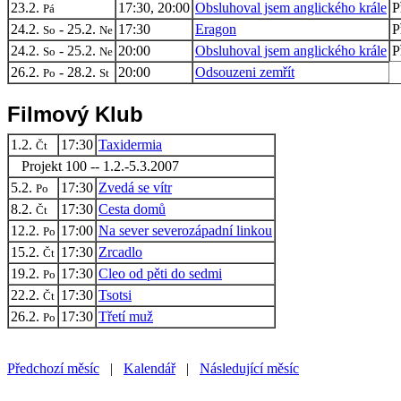
23.2.
17:30, 20:00
Obsluhoval jsem anglického krále
P
Pá
24.2.
- 25.2.
17:30
Eragon
P
So
Ne
24.2.
- 25.2.
20:00
Obsluhoval jsem anglického krále
P
So
Ne
26.2.
- 28.2.
20:00
Odsouzeni zemřít
Po
St
Filmový Klub
1.2.
17:30
Taxidermia
Čt
Projekt 100 -- 1.2.-5.3.2007
5.2.
17:30
Zvedá se vítr
Po
8.2.
17:30
Cesta domů
Čt
12.2.
17:00
Na sever severozápadní linkou
Po
15.2.
17:30
Zrcadlo
Čt
19.2.
17:30
Cleo od pěti do sedmi
Po
22.2.
17:30
Tsotsi
Čt
26.2.
17:30
Třetí muž
Po
Předchozí měsíc
|
Kalendář
|
Následující měsíc