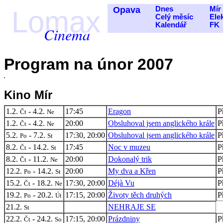
Opava
Dnes
Mír
Lomax
Celý měsíc
Ele
Kalendář
FK
Cinema
Program na únor 2007
Kino Mír
1.2.
- 4.2.
17:45
Eragon
P
Čt
Ne
1.2.
- 4.2.
20:00
Obsluhoval jsem anglického krále
P
Čt
Ne
5.2.
- 7.2.
17:30, 20:00
Obsluhoval jsem anglického krále
P
Po
St
8.2.
- 14.2.
17:45
Noc v muzeu
P
Čt
St
8.2.
- 11.2.
20:00
Dokonalý trik
P
Čt
Ne
12.2.
- 14.2.
20:00
My dva a Křen
P
Po
St
15.2.
- 18.2.
17:30, 20:00
Déjà Vu
P
Čt
Ne
19.2.
- 20.2.
17:15, 20:00
Životy těch druhých
P
Po
Út
21.2.
NEHRAJE SE
St
22.2.
- 24.2.
17:15, 20:00
Prázdniny
P
Čt
So