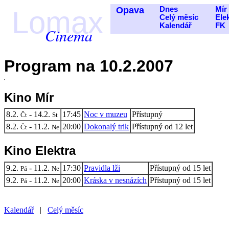
Opava
Dnes
Mír
Lomax
Celý měsíc
Ele
Kalendář
FK
Cinema
Program na 10.2.2007
Kino Mír
8.2.
- 14.2.
17:45
Noc v muzeu
Přístupný
Čt
St
8.2.
- 11.2.
20:00
Dokonalý trik
Přístupný od 12 let
Čt
Ne
Kino Elektra
9.2.
- 11.2.
17:30
Pravidla lži
Přístupný od 15 let
Pá
Ne
9.2.
- 11.2.
20:00
Kráska v nesnázích
Přístupný od 15 let
Pá
Ne
Kalendář
|
Celý měsíc