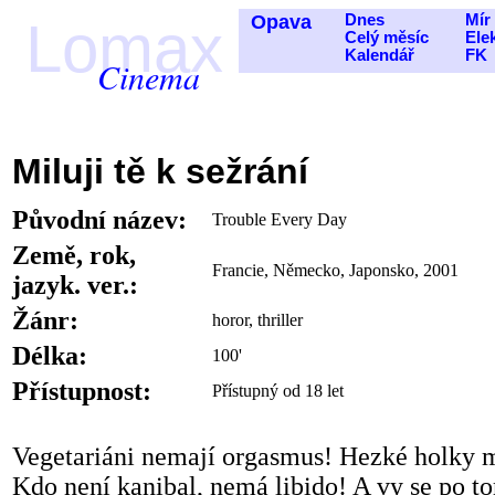
Opava
Dnes
Mír
Lomax
Celý měsíc
Ele
Kalendář
FK
Cinema
Miluji tě k sežrání
Původní název:
Trouble Every Day
Země, rok,
Francie, Německo, Japonsko, 2001
jazyk. ver.:
Žánr:
horor, thriller
Délka:
100'
Přístupnost:
Přístupný od 18 let
Vegetariáni nemají orgasmus! Hezké holky m
Kdo není kanibal, nemá libido! A vy se po t