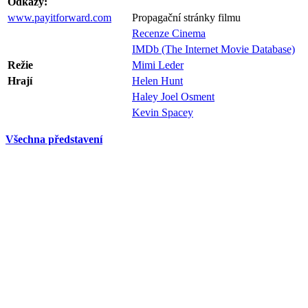
Odkazy:
www.payitforward.com
Propagační stránky filmu
Recenze Cinema
IMDb (The Internet Movie Database)
Režie
Mimi Leder
Hrají
Helen Hunt
Haley Joel Osment
Kevin Spacey
Všechna představení