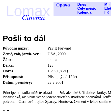
Opava
Dnes
Mír
Lomax
Celý měsíc
Ele
Kalendář
FK
Cinema
Pošli to dál
Původní název:
Pay It Forward
Země, rok, jazyk. ver.:
USA, 2000
Žánr:
drama
Délka:
123'
Obraz:
16/9 (1,85/1)
Přístupnost:
Přístupný od 12 let
Datum premiéry:
22.2.2001
Principem letadla můžete okrádat bližní, ale také šířit dobré skutky
idealistická, ale věku svého jedenáctiletého stvořitele adekvátní. Jen
potvora... Oscarová trojice Spacey, Huntová, Osment v lehce sentim