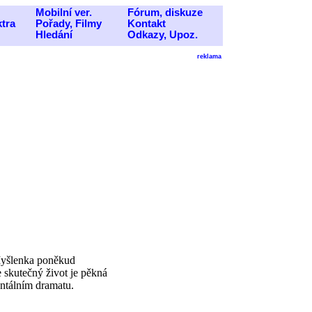
Mobilní ver.
Fórum, diskuze
ktra
Pořady, Filmy
Kontakt
Hledání
Odkazy, Upoz.
reklama
. Myšlenka poněkud
že skutečný život je pěkná
entálním dramatu.