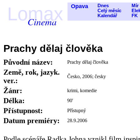
Opava
Dnes
Mír
Lomax
Celý měsíc
Ele
Kalendář
FK
Cinema
Prachy dělaj člověka
Původní název:
Prachy dělaj člověka
Země, rok, jazyk.
Česko, 2006; česky
ver.:
Žánr:
krimi, komedie
Délka:
90'
Přístupnost:
Přístupný
Datum premiéry:
28.9.2006
Podle scénáře Radka Johna vznikl film insp