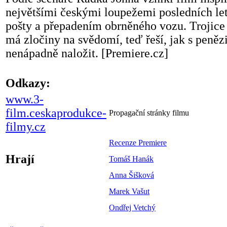
největšími českými loupežemi posledních le
pošty a přepadením obrněného vozu. Trojice 
má zločiny na svědomí, teď řeší, jak s peněz
nenápadně naložit. [Premiere.cz]
Odkazy:
www.3-
film.ceskaprodukce-
Propagační stránky filmu
filmy.cz
Recenze Premiere
Hrají
Tomáš Hanák
Anna Šišková
Marek Vašut
Ondřej Vetchý