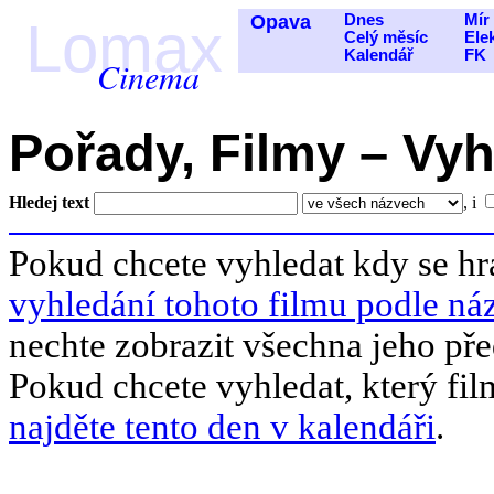
Opava
Dnes
Mír
Lomax
Celý měsíc
Ele
Kalendář
FK
Cinema
Pořady, Filmy – Vy
Hledej text
, i
Pokud chcete vyhledat kdy se hra
vyhledání tohoto filmu podle ná
nechte zobrazit všechna jeho pře
Pokud chcete vyhledat, který fil
najděte tento den v kalendáři
.