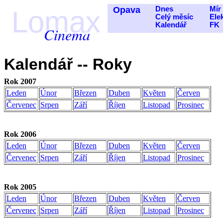
Opava
Dnes
Mír
Lomax
Celý měsíc
Ele
Kalendář
FK
Cinema
Kalendář -- Roky
Rok 2007
Leden
Únor
Březen
Duben
Květen
Červen
Červenec
Srpen
Září
Říjen
Listopad
Prosinec
Rok 2006
Leden
Únor
Březen
Duben
Květen
Červen
Červenec
Srpen
Září
Říjen
Listopad
Prosinec
Rok 2005
Leden
Únor
Březen
Duben
Květen
Červen
Červenec
Srpen
Září
Říjen
Listopad
Prosinec