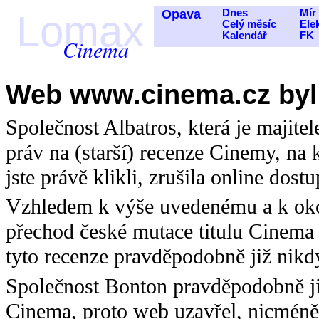
Opava
Dnes
Mír
Lomax
Celý měsíc
Ele
Kalendář
FK
Cinema
Web www.cinema.cz byl
Společnost Albatros, která je majit
práv na (starší) recenze Cinemy, na k
jste právě klikli, zrušila online dost
Vzhledem k výše uvedenému a k oko
přechod české mutace titulu Cinema 
tyto recenze pravděpodobně již nikd
Společnost Bonton pravděpodobně ji
Cinema, proto web uzavřel, nicméně