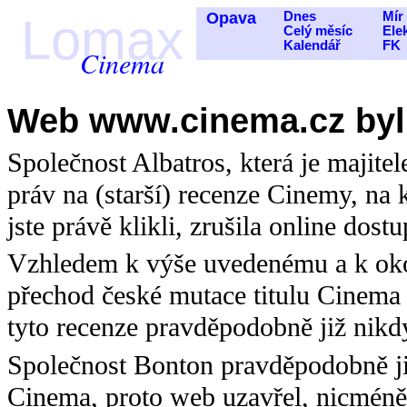
Opava
Dnes
Mír
Lomax
Celý měsíc
Ele
Kalendář
FK
Cinema
Web www.cinema.cz byl
Společnost Albatros, která je majit
práv na (starší) recenze Cinemy, na k
jste právě klikli, zrušila online dost
Vzhledem k výše uvedenému a k oko
přechod české mutace titulu Cinema 
tyto recenze pravděpodobně již nikd
Společnost Bonton pravděpodobně ji
Cinema, proto web uzavřel, nicméně