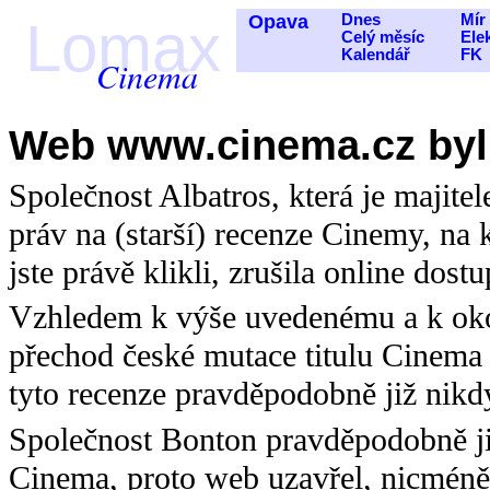
Opava
Dnes
Mír
Lomax
Celý měsíc
Ele
Kalendář
FK
Cinema
Web www.cinema.cz byl
Společnost Albatros, která je majit
práv na (starší) recenze Cinemy, na k
jste právě klikli, zrušila online dost
Vzhledem k výše uvedenému a k oko
přechod české mutace titulu Cinema 
tyto recenze pravděpodobně již nikd
Společnost Bonton pravděpodobně ji
Cinema, proto web uzavřel, nicméně