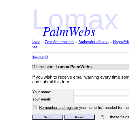
Lomax
PalmWebs
Úvod
··
Zasílání emailem
··
Stahování dávkou
··
Nápověd
nás
Návrat zpět
Discussion:
Lomax PalmWebs
If you wish to receive email warning every time someon
and submit this form.
Your name:
Your email:
Remember and register
your name (is't needed for the
(*) ... these field