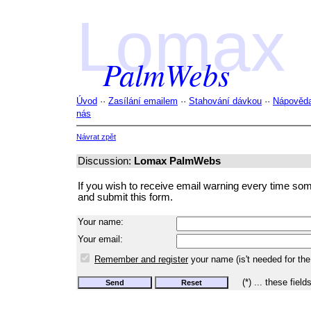
Lomax
PalmWebs
Úvod
··
Zasílání emailem
··
Stahování dávkou
··
Nápověd
nás
Návrat zpět
Discussion:
Lomax PalmWebs
If you wish to receive email warning every time someon
and submit this form.
Your name:
Your email:
Remember and register
your name (is't needed for the
(*) ... these field