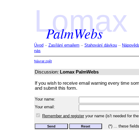
Lomax
PalmWebs
Úvod
··
Zasílání emailem
··
Stahování dávkou
··
Nápověd
nás
Návrat zpět
Discussion:
Lomax PalmWebs
If you wish to receive email warning every time someon
and submit this form.
Your name:
Your email:
Remember and register
your name (is't needed for the
(*) ... these field