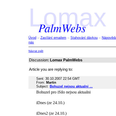
Lomax
PalmWebs
Úvod
··
Zasílání emailem
··
Stahování dávkou
··
Nápověd
nás
Návrat zpět
Discussion:
Lomax PalmWebs
Article you are replying to:
Sent: 30.10.2007 22:54 GMT
From:
Martin
Subject:
Bohuzel nejsou aktualni ...
Bohuzel pro iSilo nejsou aktualni
iDnes (ze 24.10.)
iDnes2 (ze 24.10.)