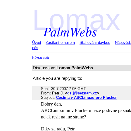
Lomax
PalmWebs
Úvod
··
Zasílání emailem
··
Stahování dávkou
··
Nápověd
nás
Návrat zpět
Discussion:
Lomax PalmWebs
Article you are replying to:
Sent: 30.7.2007 7:06 GMT
From:
Petr J. <
dz.j@seznam.cz
>
Subject:
Cestina v ABCLinuxu pro Plucker
Dobry den,
ABCLinuxu mi v Pluckeru haze podivne paznaky,
nejak resit na me strane?
Diky za radu, Petr