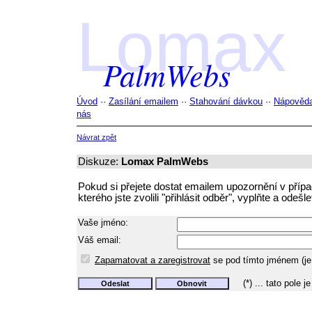
Lomax
PalmWebs
Úvod
··
Zasílání emailem
··
Stahování dávkou
··
Nápověd
nás
Návrat zpět
Diskuze:
Lomax PalmWebs
Pokud si přejete dostat emailem upozornění v příp
kterého jste zvolili "přihlásit odběr", vyplňte a odešl
Vaše jméno:
Váš email:
Zapamatovat a zaregistrovat
se pod tímto jménem (je 
(*) ... tato pole je