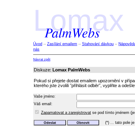
Lomax
PalmWebs
Úvod
··
Zasílání emailem
··
Stahování dávkou
··
Nápověd
nás
Návrat zpět
Diskuze:
Lomax PalmWebs
Pokud si přejete dostat emailem upozornění v příp
kterého jste zvolili "přihlásit odběr", vyplňte a odešl
Vaše jméno:
Váš email:
Zapamatovat a zaregistrovat
se pod tímto jménem (je 
(*) ... tato pole je