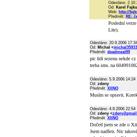
Odesláno: 2.10.
Od:
Karel Fajk
Web:
http://faj
Předmět:
RE: č
Poslední verze
Lite).
Odesláno: 20.9.2006 17:3
Od:
Michal <
michal3593
Předmět:
deadmeat99
pic lidi sezenu nekde cz
treba sms. na 6049910
Odesláno: 5.9.2006 14:24
Od:
zdeny
Předmět:
XIINO
Musím se opravit. Korek
Odesláno: 4.9.2006 22:54
Od:
zdeny <
zdeny2gmai
Předmět:
XIINO
Dočetl jsem se zde o Xi
Jsem nadšen. Nic takové