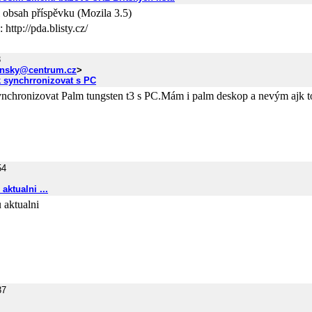
il obsah příspěvku (Mozila 3.5)
 http://pda.blisty.cz/
3
nsky@centrum.cz
>
 synchrronizovat s PC
nchronizovat Palm tungsten t3 s PC.Mám i palm deskop a nevým ajk to
54
aktualni ...
 aktualni
37