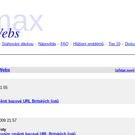
max
ebs
·
Stahování dávkou
··
Nápověda
··
FAQ
··
Hlášení problémů
··
Top 10
··
Disk
Webs
[přidat nový
21:55
nti bazové URL Britských listů
009 21:57
isty
rosím změnti bazové URL Britských listů