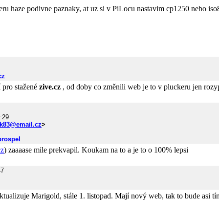
u haze podivne paznaky, at uz si v PiLocu nastavim cp1250 nebo iso8
cz
 pro stažené
zive.cz
, od doby co změnili web je to v pluckeru jen roz
:29
k83@email.cz
>
prospel
cz
) zaaaase mile prekvapil. Koukam na to a je to o 100% lepsi
47
tualizuje Marigold, stále 1. listopad. Mají nový web, tak to bude asi tí