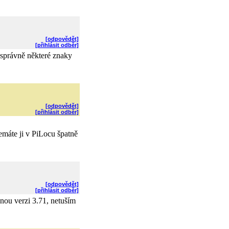
[odpovědět]
[přihlásit odběr]
e správně některé znaky
[odpovědět]
[přihlásit odběr]
emáte ji v PiLocu špatně
[odpovědět]
[přihlásit odběr]
vnou verzi 3.71, netuším