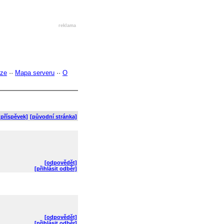
reklama
uze
··
Mapa serveru
··
O
 příspěvek]
[původní stránka]
[odpovědět]
[přihlásit odběr]
[odpovědět]
[přihlásit odběr]