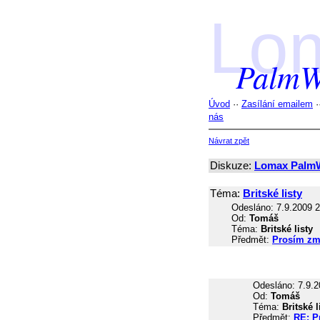
Lo
PalmW
Úvod
··
Zasílání emailem
·
nás
Návrat zpět
Diskuze:
Lomax Palm
Téma:
Britské listy
Odesláno: 7.9.2009 
Od:
Tomáš
Téma:
Britské listy
Předmět:
Prosím změ
Odesláno: 7.9.2
Od:
Tomáš
Téma:
Britské l
Předmět:
RE: P