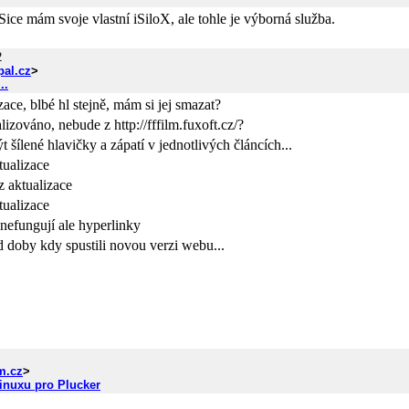
Sice mám svoje vlastní iSiloX, ale tohle je výborná služba.
2
al.cz
>
..
ace, blbé hl stejně, mám si jej smazat?
izováno, nebude z http://fffilm.fuxoft.cz/?
 šílené hlavičky a zápatí v jednotlivých článcích...
tualizace
 aktualizace
tualizace
 nefungují ale hyperlinky
d doby kdy spustili novou verzi webu...
m.cz
>
inuxu pro Plucker