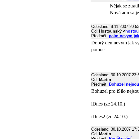
Nějak se ztrat
Nová adresa je:
Odesláno: 8.11.2007 20:5
Od:
Hostounský <
hostou
Předmět:
palm nevym jak
Dobrý den nevym jak sy
pomoc
Odesláno: 30.10.2007 23:
Od:
Martin
Předmět:
Bohuzel nejsou 
Bohuzel pro iSilo nejsou
iDnes (ze 24.10.)
iDnes2 (ze 24.10.)
Odesláno: 30.10.2007 17:
Od:
Martin
Předmět:
Poděkování