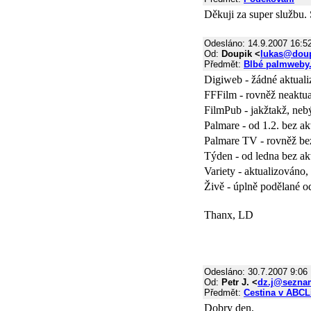
Děkuji za super službu. 
Odesláno: 14.9.2007 16:5
Od:
Doupik <
lukas@doup
Předmět:
Blbé palmweby.
Digiweb - žádné aktualiz
FFFilm - rovněž neaktual
FilmPub - jakžtakž, nebýt
Palmare - od 1.2. bez ak
Palmare TV - rovněž bez
Týden - od ledna bez ak
Variety - aktualizováno,
Živě - úplně podělané o
Thanx, LD
Odesláno: 30.7.2007 9:06
Od:
Petr J. <
dz.j@sezna
Předmět:
Cestina v ABCL
Dobry den,