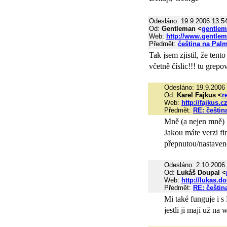
Odesláno: 19.9.2006 13:5
Od:
Gentleman <
gentle
Web:
http://www.gentlem
Předmět:
čeština na Pal
Tak jsem zjistil, že ten
včetně číslic!!! tu grep
Odesláno: 19.9.2006
Od:
Karel Fajkus <
r
Web:
http://fajkus.cz
Předmět:
RE: češtin
Mně (a nejen mně) 
Jakou máte verzi fi
přepnutou/nastave
Odesláno: 2.10.2006
Od:
Lukáš Doupal <
Web:
http://lukas.d
Předmět:
RE: češtin
Mi také funguje i s
jestli ji mají už na 