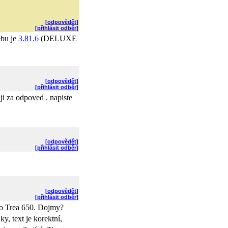
[odpovědět]
[přihlásit odběr]
ebu je
3.81.6
(DELUXE
[odpovědět]
[přihlásit odběr]
ji za odpoved . napiste
[odpovědět]
[přihlásit odběr]
[odpovědět]
[přihlásit odběr]
 do Trea 650. Dojmy?
, text je korektní,