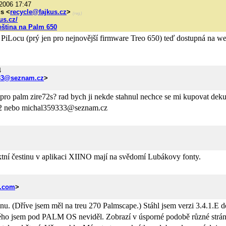
2006 17:47
us <
recycle@fajkus.cz
>
(reg.)
kus.cz/
eština na Palm 650
 PiLocu (prý jen pro nejnovější firmware Treo 650) teď dostupná na w
4
33@seznam.cz
>
 pro palm zire72s? rad bych ji nekde stahnul nechce se mi kupovat deku
82 nebo
michal359333@seznam.cz
tní čestinu v aplikaci XIINO mají na svědomí Lubákovy fonty.
l.com
>
inu. (Dříve jsem měl na treu 270 Palmscape.) Stáhl jsem verzi 3.4.1.E
ho jsem pod PALM OS neviděl. Zobrazí v úsporné podobě různé stránky