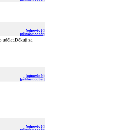
[odpovědět]
[přihlásit odběr]
 udělat.Děkuji za
[odpovědět]
[přihlásit odběr]
[odpovědět]