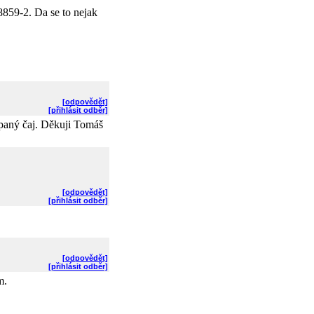
859-2. Da se to nejak
[odpovědět]
[přihlásit odběr]
ypaný čaj. Děkuji Tomáš
[odpovědět]
[přihlásit odběr]
[odpovědět]
[přihlásit odběr]
m.