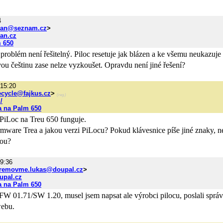
4
man@seznam.cz
>
an.cz
m 650
to problém není řešitelný. Piloc resetuje jak blázen a ke všemu neukazuj
ovou češtinu zase nelze vyzkoušet. Opravdu není jiné řešení?
 15:20
ecycle@fajkus.cz
>
(reg.)
/
a na Palm 650
PiLoc na Treu 650 funguje.
rmware Trea a jakou verzi PiLocu? Pokud klávesnice píše jiné znaky, n
nou?
 9:36
removme.lukas@doupal.cz
>
oupal.cz
a na Palm 650
 FW 01.71/SW 1.20, musel jsem napsat ale výrobci pilocu, poslali sprá
webu.