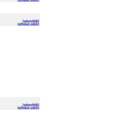
[přihlásit odběr]
[odpovědět]
[přihlásit odběr]
[odpovědět]
[přihlásit odběr]