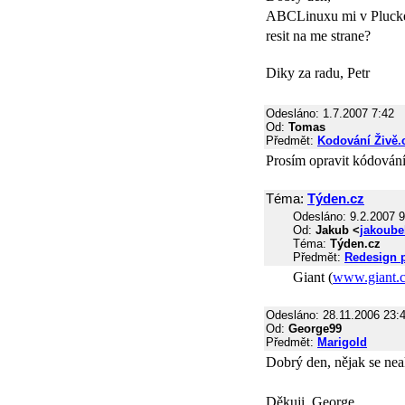
ABCLinuxu mi v Plucker
resit na me strane?
Diky za radu, Petr
Odesláno: 1.7.2007 7:42
Od:
Tomas
Předmět:
Kodování Živě.
Prosím opravit kódování
Téma:
Týden.cz
Odesláno: 9.2.2007 9
Od:
Jakub <
jakoube
Téma:
Týden.cz
Předmět:
Redesign 
Giant (
www.giant.
Odesláno: 28.11.2006 23:
Od:
George99
Předmět:
Marigold
Dobrý den, nějak se neak
Děkuji, George